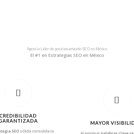
Agencia Lider de posicionamiento SEO en México
El #1 en Estrategias SEO en México
CREDIBILIDAD
GARANTIZADA
MAYOR VISIBILI
ategia SEO
sólida consolida la
Al emplear
palabras clave r