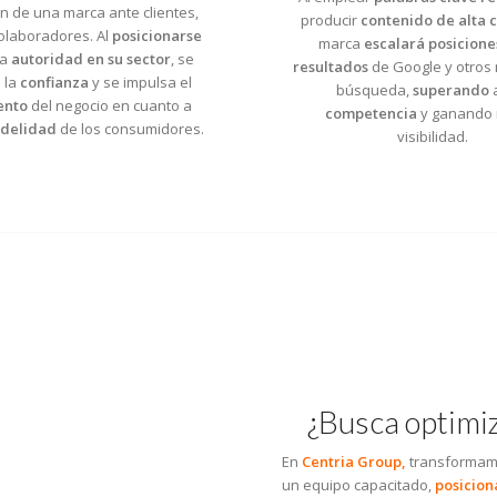
n de una marca ante clientes,
producir
contenido de alta c
colaboradores. Al
posicionarse
marca
escalará posicione
a
autoridad en su sector
, se
resultados
de Google y otros
 la
confianza
y se impulsa el
búsqueda,
superando
a
ento
del negocio en cuanto a
competencia
y ganando
fidelidad
de los consumidores.
visibilidad.
¿Busca optimi
En
Centria Group,
transformamo
un equipo capacitado,
posicio