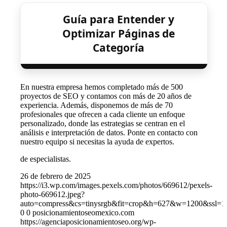
Guía para Entender y
Optimizar Páginas de
Categoría
En nuestra empresa hemos completado más de 500
proyectos de SEO y contamos con más de 20 años de
experiencia. Además, disponemos de más de 70
profesionales que ofrecen a cada cliente un enfoque
personalizado, donde las estrategias se centran en el
análisis e interpretación de datos. Ponte en contacto con
nuestro equipo si necesitas la ayuda de expertos.
de especialistas.
26 de febrero de 2025
https://i3.wp.com/images.pexels.com/photos/669612/pexels-
photo-669612.jpeg?
auto=compress&cs=tinysrgb&fit=crop&h=627&w=1200&ssl=1
0
0
posicionamientoseomexico.com
https://agenciaposicionamientoseo.org/wp-